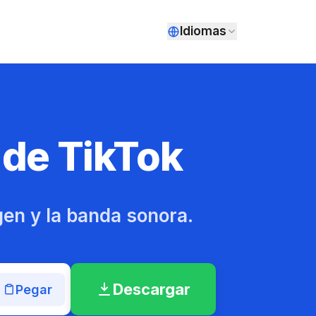
Idiomas
 de TikTok
gen y la banda sonora.
Descargar
Pegar