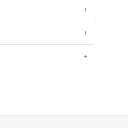
+
+
+