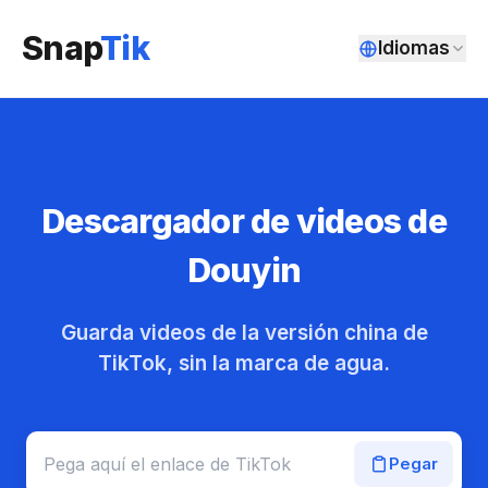
Snap
Tik
Idiomas
Descargador de videos de
Douyin
Guarda videos de la versión china de
TikTok, sin la marca de agua.
Pegar