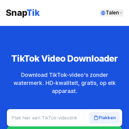
Snap
Tik
Talen
TikTok Video Downloader
Download TikTok-video's zonder
watermerk. HD-kwaliteit, gratis, op elk
apparaat.
Plakken