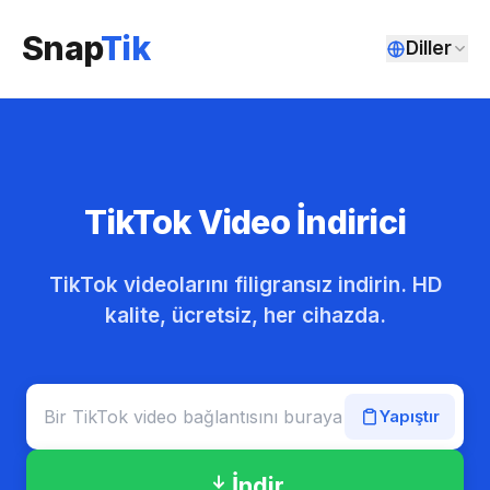
Snap
Tik
Diller
TikTok Video İndirici
TikTok videolarını filigransız indirin. HD
kalite, ücretsiz, her cihazda.
Yapıştır
İndir