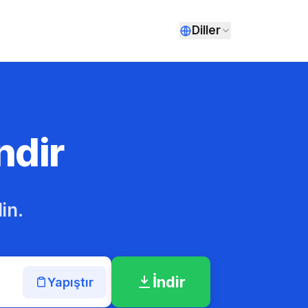
Diller
ndir
in.
İndir
Yapıştır