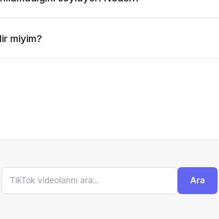
lir miyim?
Ara