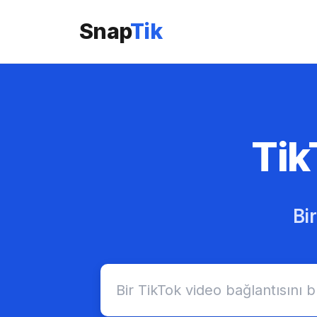
Snap
Tik
Tik
Bi