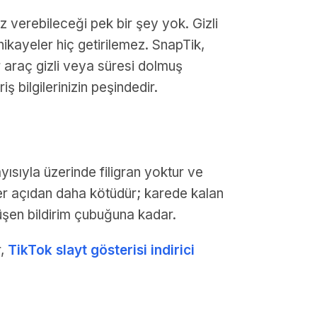
 verebileceği pek bir şey yok. Gizli
ikayeler hiç getirilemez. SnapTik,
r araç gizli veya süresi dolmuş
ş bilgilerinizin peşindedir.
yısıyla üzerinde filigran yoktur ve
er açıdan daha kötüdür; karede kalan
şen bildirim çubuğuna kadar.
r,
TikTok slayt gösterisi indirici