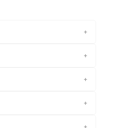
+
+
+
+
+