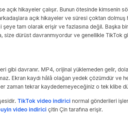
 açık hikayeler çalışır. Bunun ötesinde kimsenin söz
arkadaşlara açık hikayeler ve süresi çoktan dolmuş h
i şeye tam olarak erişir ve fazlasına değil. Başka bi
, size dürüst davranmıyordur ve genellikle TikTok giri
eri gibi davranır. MP4, orijinal yüklemeden gelir, dola
 olmaz. Ekran kaydı hâlâ olağan yedek çözümdür ve h
her zaman tekrar kaydedemeyeceğiniz o tek klibe dü
şesidir.
TikTok video indirici
normal gönderileri işle
uyin video indirici
çitin Çin tarafına erişir.