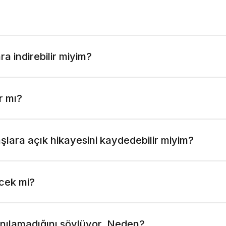
ra indirebilir miyim?
r mı?
aşlara açık hikayesini kaydedebilir miyim?
ecek mi?
anılamadığını söylüyor. Neden?