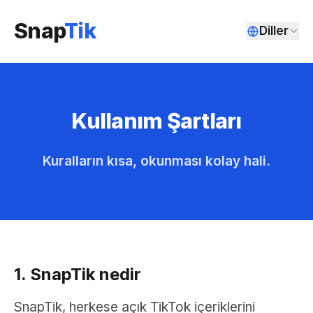
Snap
Tik
Diller
Kullanım Şartları
Kuralların kısa, okunması kolay hali.
1. SnapTik nedir
SnapTik, herkese açık TikTok içeriklerini