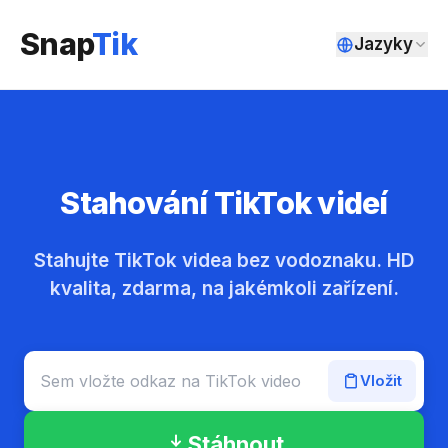
Snap
Tik
Jazyky
Stahování TikTok videí
Stahujte TikTok videa bez vodoznaku. HD
kvalita, zdarma, na jakémkoli zařízení.
Vložit
Stáhnout