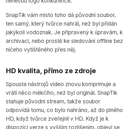
nenesou logo konkurence.
SnapTik vám místo toho dá původní soubor,
ten samý, který tvůrce nahrál, než byl přidán
jakýkoli vodoznak. Je připravený k úpravám, k
archivaci, nebo prostě ke sledování offline bez
ničeho vytištěného přes něj.
HD kvalita, přímo ze zdroje
Spousta nástrojů video znovu komprimuje a
vrátí něco měkčího, než byl originál. SnapTik
stahuje původní stream, takže soubor
odpovídá tomu, co bylo nahráno, až do plného
HD, když tvůrce zveřejnil v HD. Když je k
dispozici verze s vyšším rozlišením, objeví se