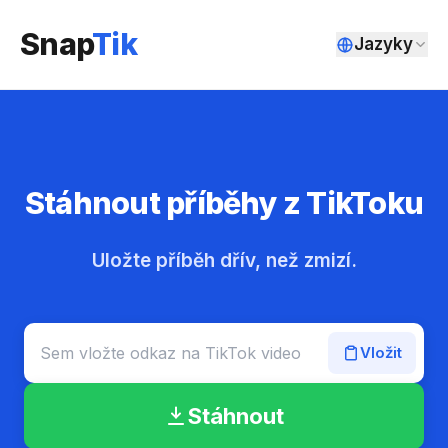
Snap
Tik
Jazyky
Stáhnout příběhy z TikToku
Uložte příběh dřív, než zmizí.
Vložit
Stáhnout