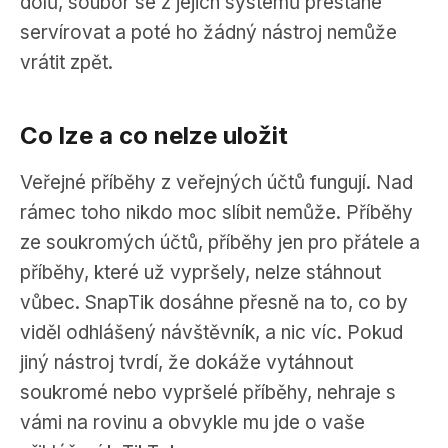
dolů, soubor se z jejich systémů přestane
servírovat a poté ho žádný nástroj nemůže
vrátit zpět.
Co lze a co nelze uložit
Veřejné příběhy z veřejných účtů fungují. Nad
rámec toho nikdo moc slíbit nemůže. Příběhy
ze soukromých účtů, příběhy jen pro přátele a
příběhy, které už vypršely, nelze stáhnout
vůbec. SnapTik dosáhne přesně na to, co by
viděl odhlášený návštěvník, a nic víc. Pokud
jiný nástroj tvrdí, že dokáže vytáhnout
soukromé nebo vypršelé příběhy, nehraje s
vámi na rovinu a obvykle mu jde o vaše