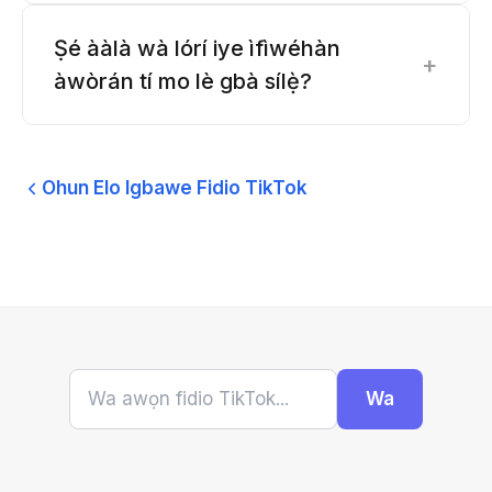
Ṣé ààlà wà lórí iye ìfìwéhàn
+
àwòrán tí mo lè gbà sílẹ̀?
Ohun Elo Igbawe Fidio TikTok
Wa