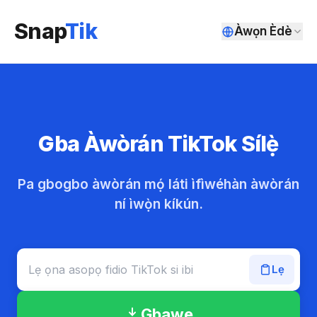
Snap
Tik
Àwọn Èdè
Gba Àwòrán TikTok Sílẹ̀
Pa gbogbo àwòrán mọ́ láti ìfìwéhàn àwòrán
ní ìwọ̀n kíkún.
Lẹ
Gbawe