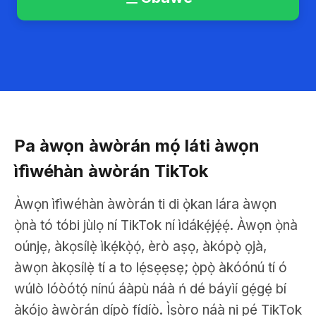
Pa àwọn àwòrán mọ́ láti àwọn
ìfìwéhàn àwòrán TikTok
Àwọn ìfìwéhàn àwòrán ti di ọ̀kan lára àwọn
ọ̀nà tó tóbi jùlọ ní TikTok ní ìdákẹ́jẹ́ẹ́. Àwọn ọ̀nà
oúnjẹ, àkọsílẹ̀ ìkẹ́kọ̀ọ́, èrò aṣọ, àkópọ̀ ọjà,
àwọn àkọsílẹ̀ tí a to lẹ́sẹẹsẹ; ọ̀pọ̀ àkóónú tí ó
wúlò lóòótọ́ nínú áàpù náà ń dé báyìí gẹ́gẹ́ bí
àkójọ àwòrán dípò fídíò. Ìṣòro náà ni pé TikTok