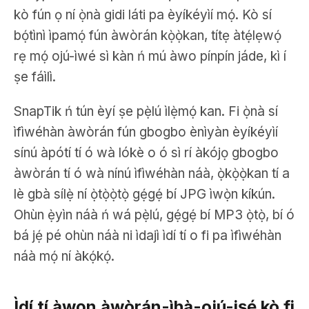
kò fún ọ ní ọ̀nà gidi láti pa èyíkéyìí mọ́. Kò sí
bọ́tìnì ìpamọ́ fún àwòrán kọ̀ọ̀kan, títẹ àtẹ́lẹwọ́
rẹ mọ́ ojú-ìwé sì kàn ń mú àwo pínpín jáde, kì í
ṣe fáìlì.
SnapTik ń tún èyí ṣe pẹ̀lú ìlẹ̀mọ́ kan. Fi ọ̀nà sí
ìfìwéhàn àwòrán fún gbogbo ènìyàn èyíkéyìí
sínú àpótí tí ó wà lókè o ó sì rí àkójọ gbogbo
àwòrán tí ó wà nínú ìfìwéhàn náà, ọ̀kọ̀ọ̀kan tí a
lè gbà sílẹ̀ ní ọ̀tọ̀ọ̀tọ̀ gẹ́gẹ́ bí JPG ìwọ̀n kíkún.
Ohùn ẹ̀yìn náà ń wá pẹ̀lú, gẹ́gẹ́ bí MP3 ọ̀tọ̀, bí ó
bá jẹ́ pé ohùn náà ni ìdajì ìdí tí o fi pa ìfìwéhàn
náà mọ́ ní àkọ́kọ́.
Ìdí tí àwọn àwòrán-ìhà-ojú-iṣẹ́ kò fi