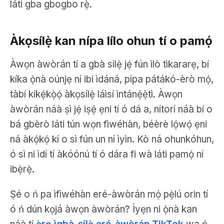
láti gba gbogbo rẹ̀.
Àkọsílẹ̀ kan nípa lílo ohun tí o pamọ́
Àwọn àwòrán tí a gbà sílẹ̀ jẹ́ fún ìlò tìkararẹ, bí
kíka ọ̀nà oúnjẹ ní ibi ìdáná, pípa pátákó-èrò mọ́,
tàbí kíkẹ́kọ̀ọ́ àkọsílẹ̀ láìsí ìntánẹ́ẹ̀tì. Àwọn
àwòrán náà ṣì jẹ́ iṣẹ́ ẹni tí ó dá a, nítorí náà bí o
bá gbèrò láti tún wọn fìwéhàn, béèrè lọ́wọ́ ẹni
ná àkọ́kọ́ kí o sì fún un ní ìyìn. Kò ná ohunkóhun,
ó sì ni ìdí tí àkóónú tí ó dára fi wà láti pamọ́ ní
ibẹ̀rẹ̀.
Ṣé o ń pa ìfìwéhàn eré-àwòrán mọ́ pẹ̀lú orin tí
ó ń dún kọjá àwọn àwòrán? Ìyẹn ni ọ̀nà kan