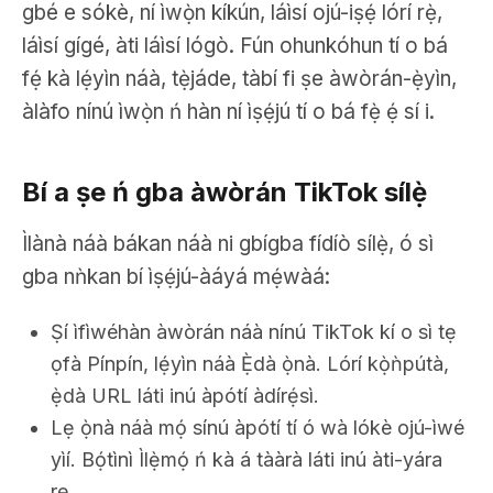
gbé e sókè, ní ìwọ̀n kíkún, láìsí ojú-iṣẹ́ lórí rẹ̀,
láìsí gígé, àti láìsí lógò. Fún ohunkóhun tí o bá
fẹ́ kà lẹ́yìn náà, tẹ̀jáde, tàbí fi ṣe àwòrán-ẹ̀yìn,
àlàfo nínú ìwọ̀n ń hàn ní ìṣẹ́jú tí o bá fẹ̀ ẹ́ sí i.
Bí a ṣe ń gba àwòrán TikTok sílẹ̀
Ìlànà náà bákan náà ni gbígba fídíò sílẹ̀, ó sì
gba nǹkan bí ìṣẹ́jú-àáyá mẹ́wàá:
Ṣí ìfìwéhàn àwòrán náà nínú TikTok kí o sì tẹ
ọfà Pínpín, lẹ́yìn náà Ẹ̀dà ọ̀nà. Lórí kọ̀ǹpútà,
ẹ̀dà URL láti inú àpótí àdírẹ́sì.
Lẹ ọ̀nà náà mọ́ sínú àpótí tí ó wà lókè ojú-ìwé
yìí. Bọ́tìnì Ìlẹ̀mọ́ ń kà á tààrà láti inú àti-yára
rẹ.