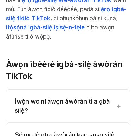
náà tí
ẹ̀rọ ìgbà-sílẹ̀ eré-àwòrán TikTok
wa ń
mú. Fún àwọn fídíò déédéé, padà sí
ẹ̀rọ ìgbà-
sílẹ̀ fídíò TikTok
, bí ohunkóhun bá sì kùnà,
ìtọ́sọ́nà ìgbà-sílẹ̀ ìṣísẹ̀-n-tẹ̀lé
ń bo àwọn
àtúnṣe tí ó wọ́pọ̀.
Àwọn ìbéèrè ìgbà-sílẹ̀ àwòrán
TikTok
Ìwọ̀n wo ni àwọn àwòrán tí a gbà
+
sílẹ̀?
Ṣé mo lè gba àwòrán kan ṣoṣo sílẹ̀