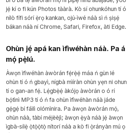
bí o bá tẹ àwòrán mọ́ ní pípẹ́ nínú àbájáde, yóò
jẹ́ kí o fi kún Photos tààrà. Kò sí ohunkóhun tí ó
nílò fífi sórí ẹ̀rọ kankan, ojú-ìwé náà sì ń ṣiṣẹ́
bákan náà ní Chrome, Safari, Firefox, àti Edge.
Ohùn jẹ́ apá kan ìfìwéhàn náà. Pa á
mọ́ pẹ̀lú.
Àwọn ìfìwéhàn àwòrán fẹ́rẹ̀ẹ́ máa ń gùn lé
ohùn tí ó ń gbayì, nígbà mìíràn ohùn yẹn ni ohun
tí o gan-an fẹ́. Lẹ́gbẹ̀ẹ́ àkójọ àwòrán o ó rí
bọ́tìnì MP3 tí ó ń fa ohùn ìfìwéhàn náà jáde
gẹ́gẹ́ bí fáìlì olómìnira. Pa àwọn àwòrán mọ́,
ohùn náà, tàbí méjèèjì; àwọn ẹ̀yà náà jẹ́ àwọn
ìgbà-sílẹ̀ ọ̀tọ̀ọ̀tọ̀ nítorí náà a kò fi ọ̀rányàn mú ọ