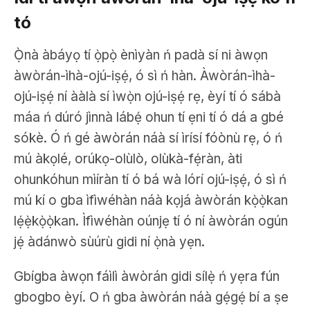
tó
Ọ̀nà àbáyọ tí ọ̀pọ̀ ènìyàn ń padà sí ni àwọn
àwòrán-ìhà-ojú-iṣẹ́, ó sì ń hàn. Àwòrán-ìhà-
ojú-iṣẹ́ ní ààlà sí ìwọ̀n ojú-iṣẹ́ rẹ, èyí tí ó sábà
máa ń dúró jìnnà lábẹ́ ohun tí ẹni tí ó dá a gbé
sókè. Ó ń gé àwòrán náà sí ìrísí fóònù rẹ, ó ń
mú àkọlé, orúkọ-olùlò, olùkà-fẹ́ràn, àti
ohunkóhun mìíràn tí ó bá wà lórí ojú-iṣẹ́, ó sì ń
mú kí o gba ìfìwéhàn náà kọjá àwòrán kọ̀ọ̀kan
lẹ́ẹ̀kọ̀ọ̀kan. Ìfìwéhàn oúnjẹ tí ó ní àwòrán ogún
jẹ́ àdánwò sùúrù gidi ní ọ̀nà yẹn.
Gbígba àwọn fáìlì àwòrán gidi sílẹ̀ ń yẹra fún
gbogbo èyí. O ń gba àwòrán náà gẹ́gẹ́ bí a ṣe