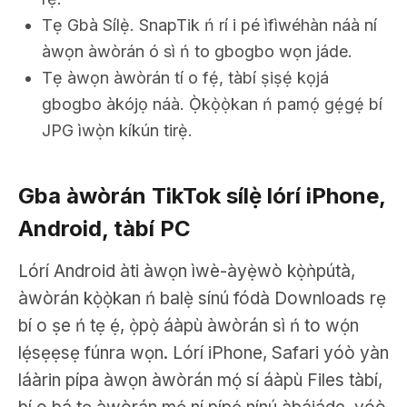
Tẹ Gbà Sílẹ̀. SnapTik ń rí i pé ìfìwéhàn náà ní
àwọn àwòrán ó sì ń to gbogbo wọn jáde.
Tẹ àwọn àwòrán tí o fẹ́, tàbí ṣiṣẹ́ kọjá
gbogbo àkójọ náà. Ọ̀kọ̀ọ̀kan ń pamọ́ gẹ́gẹ́ bí
JPG ìwọ̀n kíkún tirẹ̀.
Gba àwòrán TikTok sílẹ̀ lórí iPhone,
Android, tàbí PC
Lórí Android àti àwọn ìwè-àyẹ̀wò kọ̀ǹpútà,
àwòrán kọ̀ọ̀kan ń balẹ̀ sínú fódà Downloads rẹ
bí o ṣe ń tẹ ẹ́, ọ̀pọ̀ áàpù àwòrán sì ń to wọ́n
lẹ́sẹẹsẹ fúnra wọn. Lórí iPhone, Safari yóò yàn
láàrin pípa àwọn àwòrán mọ́ sí áàpù Files tàbí,