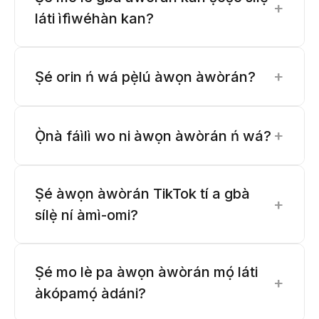
+
láti ìfìwéhàn kan?
+
Ṣé orin ń wá pẹ̀lú àwọn àwòrán?
+
Ọ̀nà fáìlì wo ni àwọn àwòrán ń wá?
Ṣé àwọn àwòrán TikTok tí a gbà
+
sílẹ̀ ní àmì-omi?
Ṣé mo lè pa àwọn àwòrán mọ́ láti
+
àkópamọ́ àdáni?