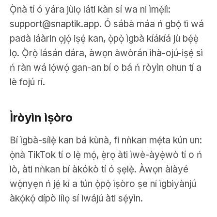
Ọ̀nà tí ó yára jùlọ láti kàn sí wa ni ìmẹ́lì:
support@snaptik.app
. Ó sábà máa ń gbọ́ tì wá
padà láàrin ọjọ́ iṣẹ́ kan, ọ̀pọ̀ ìgbà kíákíá jù bẹ́ẹ̀
lọ. Ọ̀rọ̀ lásán dára, àwọn àwòrán ìhà-ojú-iṣẹ́ sì
ń ràn wá lọ́wọ́ gan-an bí o bá ń ròyìn ohun tí a
lè fojú rí.
Ìròyìn ìṣòro
Bí ìgbà-sílẹ̀ kan bá kùnà, fi nǹkan mẹ́ta kún un:
ọ̀nà TikTok tí o lẹ̀ mọ́, ẹ̀rọ àti ìwè-àyẹ̀wò tí o ń
lò, àti nǹkan bí àkókò tí ó ṣẹlẹ̀. Àwọn àlàyé
wọ̀nyẹn ń jẹ́ kí a tún ọ̀pọ̀ ìṣòro ṣe ní ìgbìyànjú
àkọ́kọ́ dípò lílọ sí iwájú àti sẹ́yìn.