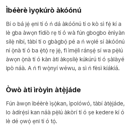
Ìbéèrè ìyọkúrò àkóónú
Bí o bá jẹ́ ẹni tí ó ń dá àkóónú tí o kò sì fẹ́ kí a
lè gba àwọn fídíò rẹ tí ó wà fún gbogbo ènìyàn
sílẹ̀ níbí, tàbí tí o gbàgbọ́ pé a ń wọlé sí àkóónú
ní ọ̀nà tí ó ba ẹ̀tọ́ rẹ jẹ́, fi ìmẹ́lì ránṣẹ́ sí wa pẹ̀lú
àwọn ọ̀nà tí ó kàn àti àkọsílẹ̀ kúkúrú tí ó ṣàlàyé
ipò náà. A ń fi wọ̀nyí wéwu, a sì ń fèsì kíákíá.
Òwò àti ìròyìn àtẹ̀jáde
Fún àwọn ìbéèrè ìṣọ̀kan, ìpolówó, tàbí àtẹ̀jáde,
lo àdírẹ́sì kan náà pẹ̀lú àkòrí tí ó ṣe kedere kí ó
lè dé ọwọ́ ẹni tí ó tọ́.