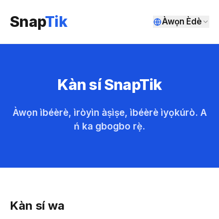
Snap
Tik
Àwọn Èdè
Kàn sí SnapTik
Àwọn ìbéèrè, ìròyìn àṣìṣe, ìbéèrè ìyọkúrò. A
ń ka gbogbo rẹ̀.
Kàn sí wa