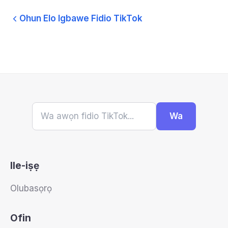
Ohun Elo Igbawe Fidio TikTok
Wa
Ile-iṣẹ
Olubasọrọ
Ofin