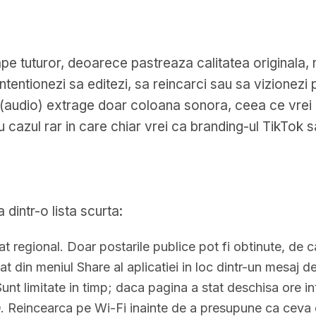
pe tuturor, deoarece pastreaza calitatea originala, 
ntentionezi sa editezi, sa reincarci sau sa vizionezi 
audio) extrage doar coloana sonora, ceea ce vrei p
u cazul rar in care chiar vrei ca branding-ul TikTok 
dintr-o lista scurta:
at regional. Doar postarile publice pot fi obtinute, de c
t din meniul Share al aplicatiei in loc dintr-un mesaj d
nt limitate in timp; daca pagina a stat deschisa ore int
D. Reincearca pe Wi-Fi inainte de a presupune ca ceva e