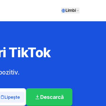
Limbi
i TikTok
ozitiv.
Descarcă
Lipește