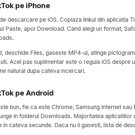
kTok pe iPhone
x de descarcare pe iOS. Copiaza linkul din aplicatia 
l Paste, apoi Download. Cand alegi un format, Safari
loads.
ll, deschide Files, gaseste MP4-ul, atinge pictogra
insuti. Acel pas suplimentar este o regula iOS despr
ine natural dupa cateva incercari.
kTok pe Android
ste bun, fie ca este Chrome, Samsung Internet sau Fi
ge in folderul Downloads. Majoritatea aplicatiilor d
le in cateva secunde. Daca nu il gasesti, lista de des