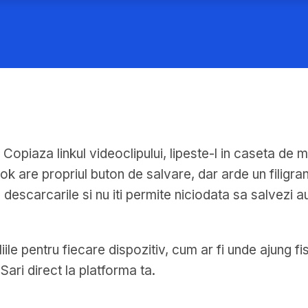
. Copiaza linkul videoclipului, lipeste-l in caseta d
k are propriul buton de salvare, dar arde un filigran 
escarcarile si nu iti permite niciodata sa salvezi a
le pentru fiecare dispozitiv, cum ar fi unde ajung fi
ari direct la platforma ta.