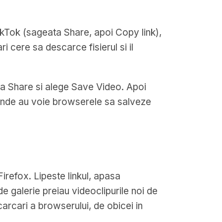
TikTok (sageata Share, apoi Copy link),
 cere sa descarce fisierul si il
ma Share si alege Save Video. Apoi
e unde au voie browserele sa salveze
refox. Lipeste linkul, apasa
e galerie preiau videoclipurile noi de
carcari a browserului, de obicei in