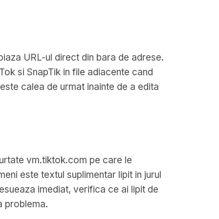
opiaza URL-ul direct din bara de adrese.
kTok si SnapTik in file adiacente cand
este calea de urmat inainte de a edita
scurtate vm.tiktok.com pe care le
eni este textul suplimentar lipit in jurul
sueaza imediat, verifica ce ai lipit de
na problema.