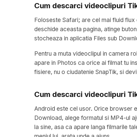
Cum descarci videoclipuri Ti
Foloseste Safari; are cel mai fluid flu
deschide aceasta pagina, atinge butonu
stocheaza in aplicatia Files sub Down
Pentru a muta videoclipul in camera ro
apare in Photos ca orice ai filmat tu 
fisiere, nu o ciudatenie SnapTik, si dev
Cum descarci videoclipuri Ti
Android este cel usor. Orice browser e
Download, alege formatul si MP4-ul ajun
la sine, asa ca apare langa filmarile ta
meniul lui, arata unde a ajuns.