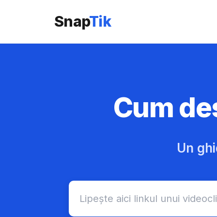
Snap
Tik
Cum des
Un ghi