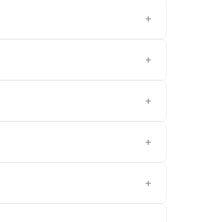
+
+
+
+
+