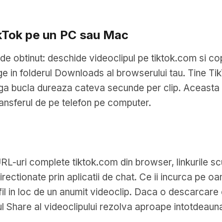
ikTok pe un PC sau Mac
 de obtinut: deschide videoclipul pe tiktok.com si c
unge in folderul Downloads al browserului tau. Tine Ti
eaga bucla dureaza cateva secunde per clip. Aceasta 
ransferul de pe telefon pe computer.
: URL-uri complete tiktok.com din browser, linkurile 
irectionate prin aplicatii de chat. Ce ii incurca pe oam
fil in loc de un anumit videoclip. Daca o descarcare e
iul Share al videoclipului rezolva aproape intotdeau