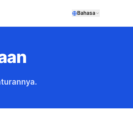
Bahasa
aan
aturannya.