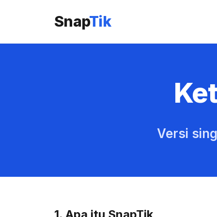
Snap
Tik
Ke
Versi sin
1. Apa itu SnapTik