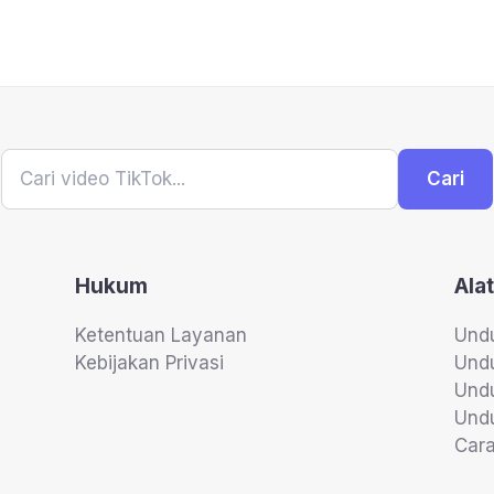
Cari
Hukum
Alat
Ketentuan Layanan
Undu
Kebijakan Privasi
Und
Undu
Undu
Car