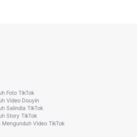
h Foto TikTok
uh Video Douyin
h Salindia TikTok
h Story TikTok
a Mengunduh Video TikTok