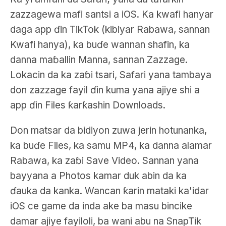
zazzagewa mafi santsi a iOS. Ka kwafi hanyar
daga app ɗin TikTok (kibiyar Rabawa, sannan
Kwafi hanya), ka buɗe wannan shafin, ka
danna maɓallin Manna, sannan Zazzage.
Lokacin da ka zaɓi tsari, Safari yana tambaya
don zazzage fayil ɗin kuma yana ajiye shi a
app ɗin Files ƙarƙashin Downloads.
Don matsar da bidiyon zuwa jerin hotunanka,
ka buɗe Files, ka samu MP4, ka danna alamar
Rabawa, ka zaɓi Save Video. Sannan yana
bayyana a Photos kamar duk abin da ka
ɗauka da kanka. Wancan ƙarin mataki ka'idar
iOS ce game da inda ake ba masu bincike
damar ajiye fayiloli, ba wani abu na SnapTik