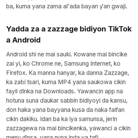
ba, kuma yana zama al'ada bayan ƴan gwaji.
Yadda za a zazzage bidiyon TikTok
a Android
Android shi ne mai sauƙi. Kowane mai bincike
zai yi, ko Chrome ne, Samsung Internet, ko
Firefox. Ka manna hanyar, ka danna Zazzage,
ka zaɓi tsari, kuma MP4 yana saukowa cikin
fayil ɗinka na Downloads. Yawancin app na
hotuna suna ɗaukar sabbin bidiyoyi da kansu,
don haka yana bayyana kusa da naka faifan
cikin daƙiƙu. Idan ba ka iya samunsa, jerin
zazzagewa na mai bincikenka, yawanci a cikin
menu ɗinsa, yana nuna inda ya tafi.