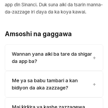
app ɗin Sinanci. Duk suna aiki da tsarin manna-
da-zazzage iri ɗaya da ka koya kawai.
Amsoshi na gaggawa
Wannan yana aiki ba tare da shigar
+
da app ba?
Me ya sa babu tambari a kan
+
bidiyon da aka zazzage?
Mai ƙirƙira ya kashe zazzagewa.