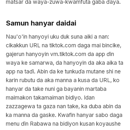
matsar da waya-zuwa-kwamfuta gaba ɗaya.
Samun hanyar daidai
Nau'o'in hanyoyi uku duk suna aiki a nan:
cikakkun URL na tiktok.com daga mai bincike,
gajerun hanyoyin vm.tiktok.com da app ɗin
waya ke samarwa, da hanyoyin da aka aika ta
app na taɗi. Abin da ke tunkuɗa mutane shi ne
ƙarin rubutu da aka manna a kusa da URL, ko
hanyar da take nuni ga bayanin martaba
maimakon takamaiman bidiyo. Idan
zazzagewa ta gaza nan take, ka duba abin da
ka manna da gaske. Kwafin hanyar sabo daga
menu ɗin Rabawa na bidiyon kusan koyaushe