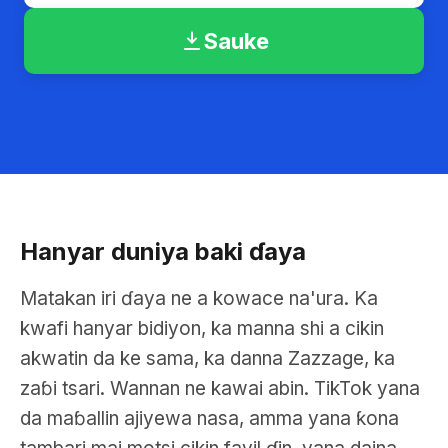
Sauke
Hanyar duniya baki ɗaya
Matakan iri ɗaya ne a kowace na'ura. Ka
kwafi hanyar bidiyon, ka manna shi a cikin
akwatin da ke sama, ka danna Zazzage, ka
zaɓi tsari. Wannan ne kawai abin. TikTok yana
da maɓallin ajiyewa nasa, amma yana ƙona