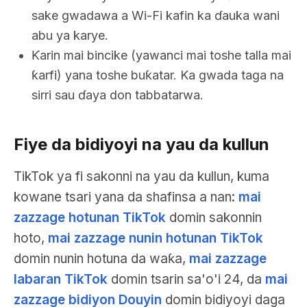
sake gwadawa a Wi-Fi kafin ka ɗauka wani
abu ya karye.
Ƙarin mai bincike (yawanci mai toshe talla mai
ƙarfi) yana toshe buƙatar. Ka gwada taga na
sirri sau ɗaya don tabbatarwa.
Fiye da bidiyoyi na yau da kullun
TikTok ya fi sakonni na yau da kullun, kuma
kowane tsari yana da shafinsa a nan:
mai
zazzage hotunan TikTok
domin sakonnin
hoto,
mai zazzage nunin hotunan TikTok
domin nunin hotuna da waƙa,
mai zazzage
labaran TikTok
domin tsarin sa'o'i 24, da
mai
zazzage bidiyon Douyin
domin bidiyoyi daga