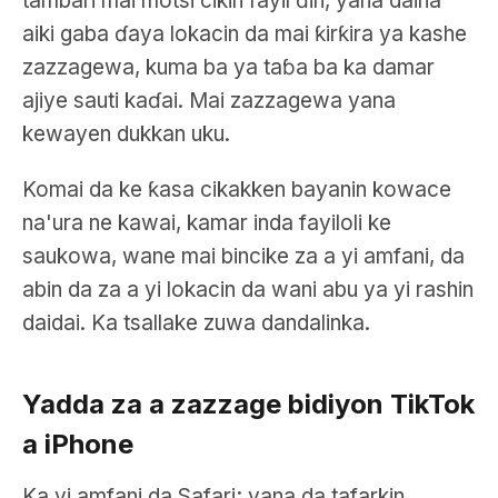
tambari mai motsi cikin fayil ɗin, yana daina
aiki gaba ɗaya lokacin da mai ƙirƙira ya kashe
zazzagewa, kuma ba ya taɓa ba ka damar
ajiye sauti kaɗai. Mai zazzagewa yana
kewayen dukkan uku.
Komai da ke ƙasa cikakken bayanin kowace
na'ura ne kawai, kamar inda fayiloli ke
saukowa, wane mai bincike za a yi amfani, da
abin da za a yi lokacin da wani abu ya yi rashin
daidai. Ka tsallake zuwa dandalinka.
Yadda za a zazzage bidiyon TikTok
a iPhone
Ka yi amfani da Safari; yana da tafarkin