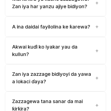
+
Zan iya har yanzu ajiye bidiyon?
+
A ina daidai fayilolina ke ƙarewa?
Akwai kuɗi ko iyakar yau da
+
kullun?
Zan iya zazzage bidiyoyi da yawa
+
a lokaci ɗaya?
Zazzagewa tana sanar da mai
+
ƙirƙira?