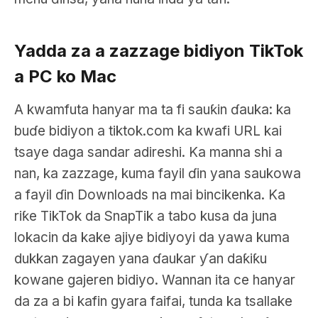
Yadda za a zazzage bidiyon TikTok
a PC ko Mac
A kwamfuta hanyar ma ta fi sauƙin ɗauka: ka
buɗe bidiyon a tiktok.com ka kwafi URL kai
tsaye daga sandar adireshi. Ka manna shi a
nan, ka zazzage, kuma fayil ɗin yana saukowa
a fayil ɗin Downloads na mai bincikenka. Ka
riƙe TikTok da SnapTik a tabo kusa da juna
lokacin da kake ajiye bidiyoyi da yawa kuma
dukkan zagayen yana ɗaukar ƴan daƙiƙu
kowane gajeren bidiyo. Wannan ita ce hanyar
da za a bi kafin gyara faifai, tunda ka tsallake