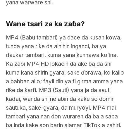
yana warware shi.
Wane tsari za ka zaɓa?
MP4 (Babu tambari) ya dace da kusan kowa,
tunda yana riƙe da ainihin inganci, ba ya
ɗaukar tambari, kuma yana kunnawa ko'ina.
Ka zaɓi MP4 HD lokacin da ake ba da shi
kuma kana shirin gyara, sake ɗorawa, ko kallo
a babban allo; fayil ɗin ya fi girma amma yana
riƙe da ƙarfi. MP3 (Sauti) yana ja da sauti
kaɗai, wanda shi ne abin da kake so domin
sautuka, sake-gyara, da muryoyi. MP4 mai
tambari yana nan don wuraren da ba a saba
ba inda kake son barin alamar TikTok a zahiri.