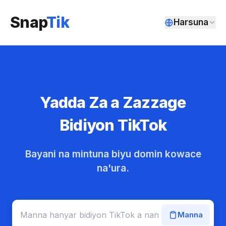
Snap
Tik
Harsuna
Yadda Za a Zazzage
Bidiyon TikTok
Bayani na mintuna biyu domin kowace
na'ura.
Manna