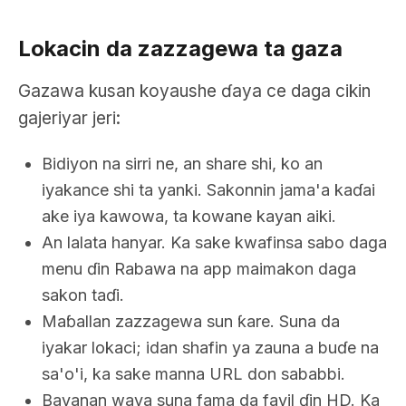
Lokacin da zazzagewa ta gaza
Gazawa kusan koyaushe ɗaya ce daga cikin
gajeriyar jeri:
Bidiyon na sirri ne, an share shi, ko an
iyakance shi ta yanki. Sakonnin jama'a kaɗai
ake iya kawowa, ta kowane kayan aiki.
An lalata hanyar. Ka sake kwafinsa sabo daga
menu ɗin Rabawa na app maimakon daga
sakon taɗi.
Maɓallan zazzagewa sun ƙare. Suna da
iyakar lokaci; idan shafin ya zauna a buɗe na
sa'o'i, ka sake manna URL don sababbi.
Bayanan waya suna fama da fayil ɗin HD. Ka