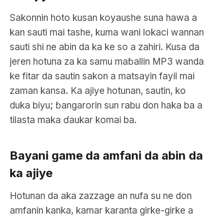
Sakonnin hoto kusan koyaushe suna hawa a
kan sauti mai tashe, kuma wani lokaci wannan
sauti shi ne abin da ka ke so a zahiri. Kusa da
jeren hotuna za ka samu maɓallin MP3 wanda
ke fitar da sautin sakon a matsayin fayil mai
zaman kansa. Ka ajiye hotunan, sautin, ko
duka biyu; ɓangarorin sun rabu don haka ba a
tilasta maka ɗaukar komai ba.
Bayani game da amfani da abin da
ka ajiye
Hotunan da aka zazzage an nufa su ne don
amfanin kanka, kamar karanta girke-girke a