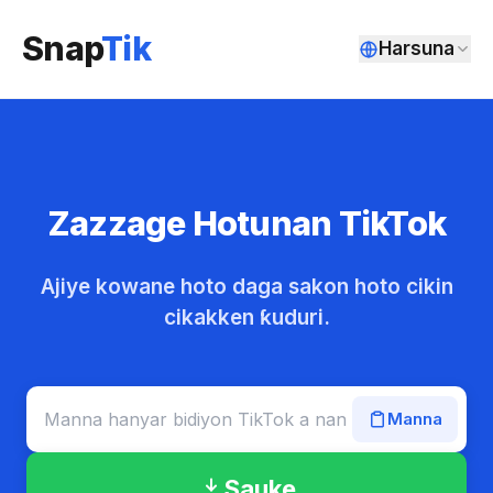
Snap
Tik
Harsuna
Zazzage Hotunan TikTok
Ajiye kowane hoto daga sakon hoto cikin
cikakken ƙuduri.
Manna
Sauke