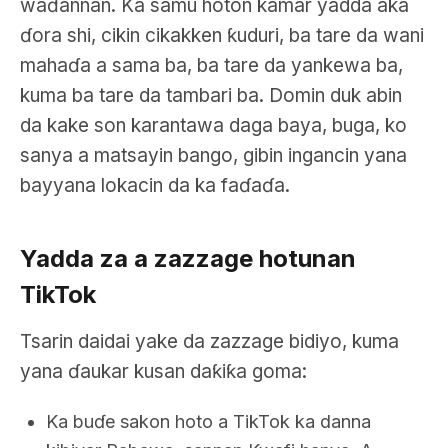
waɗannan. Ka samu hoton kamar yadda aka
ɗora shi, cikin cikakken ƙuduri, ba tare da wani
mahaɗa a sama ba, ba tare da yankewa ba,
kuma ba tare da tambari ba. Domin duk abin
da kake son karantawa daga baya, buga, ko
sanya a matsayin bango, gibin ingancin yana
bayyana lokacin da ka faɗaɗa.
Yadda za a zazzage hotunan
TikTok
Tsarin daidai yake da zazzage bidiyo, kuma
yana ɗaukar kusan daƙiƙa goma:
Ka buɗe sakon hoto a TikTok ka danna