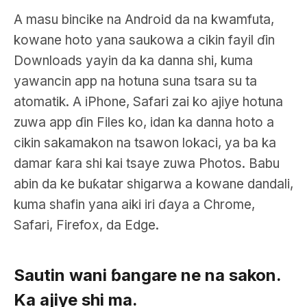
A masu bincike na Android da na kwamfuta,
kowane hoto yana saukowa a cikin fayil ɗin
Downloads yayin da ka danna shi, kuma
yawancin app na hotuna suna tsara su ta
atomatik. A iPhone, Safari zai ko ajiye hotuna
zuwa app ɗin Files ko, idan ka danna hoto a
cikin sakamakon na tsawon lokaci, ya ba ka
damar ƙara shi kai tsaye zuwa Photos. Babu
abin da ke buƙatar shigarwa a kowane dandali,
kuma shafin yana aiki iri ɗaya a Chrome,
Safari, Firefox, da Edge.
Sautin wani ɓangare ne na sakon.
Ka ajiye shi ma.