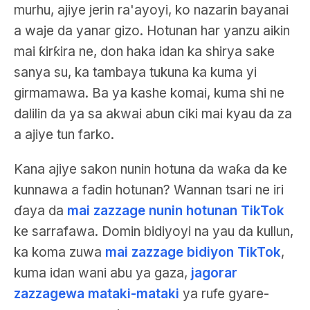
murhu, ajiye jerin ra'ayoyi, ko nazarin bayanai
a waje da yanar gizo. Hotunan har yanzu aikin
mai ƙirƙira ne, don haka idan ka shirya sake
sanya su, ka tambaya tukuna ka kuma yi
girmamawa. Ba ya kashe komai, kuma shi ne
dalilin da ya sa akwai abun ciki mai kyau da za
a ajiye tun farko.
Kana ajiye sakon nunin hotuna da waƙa da ke
kunnawa a fadin hotunan? Wannan tsari ne iri
ɗaya da
mai zazzage nunin hotunan TikTok
ke sarrafawa. Domin bidiyoyi na yau da kullun,
ka koma zuwa
mai zazzage bidiyon TikTok
,
kuma idan wani abu ya gaza,
jagorar
zazzagewa mataki-mataki
ya rufe gyare-