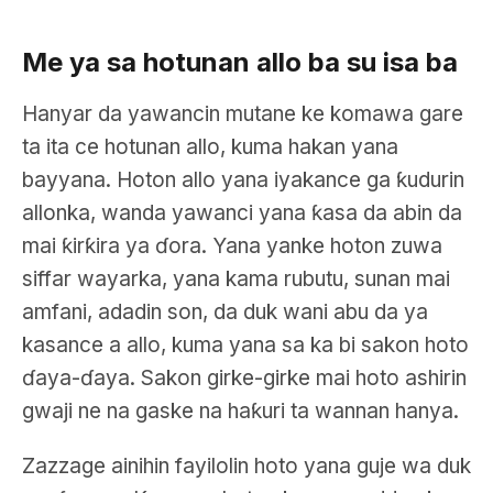
Me ya sa hotunan allo ba su isa ba
Hanyar da yawancin mutane ke komawa gare
ta ita ce hotunan allo, kuma hakan yana
bayyana. Hoton allo yana iyakance ga ƙudurin
allonka, wanda yawanci yana ƙasa da abin da
mai ƙirƙira ya ɗora. Yana yanke hoton zuwa
siffar wayarka, yana kama rubutu, sunan mai
amfani, adadin son, da duk wani abu da ya
kasance a allo, kuma yana sa ka bi sakon hoto
ɗaya-ɗaya. Sakon girke-girke mai hoto ashirin
gwaji ne na gaske na haƙuri ta wannan hanya.
Zazzage ainihin fayilolin hoto yana guje wa duk