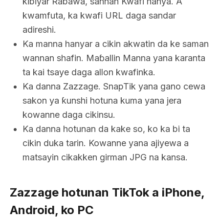
kibiyar Rabawa, sannan Kwafi hanya. A
kwamfuta, ka kwafi URL daga sandar
adireshi.
Ka manna hanyar a cikin akwatin da ke saman
wannan shafin. Maɓallin Manna yana karanta
ta kai tsaye daga allon kwafinka.
Ka danna Zazzage. SnapTik yana gano cewa
sakon ya ƙunshi hotuna kuma yana jera
kowanne daga cikinsu.
Ka danna hotunan da kake so, ko ka bi ta
cikin duka tarin. Kowanne yana ajiyewa a
matsayin cikakken girman JPG na kansa.
Zazzage hotunan TikTok a iPhone,
Android, ko PC