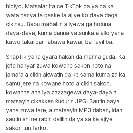
bidiyo. Matsalar ita ce TikTok ba ya ba ka
wata hanya ta gaske ta ajiye ko ɗaya daga
cikinsu. Babu maɓallin ajiyewa ga hotuna
ɗaya-ɗaya, kuma danna yatsunka a allo yana
kawo takardar rabawa kawai, ba fayil ba.
SnapTik yana gyara hakan da manna guda. Ka
jefa hanyar zuwa kowane sakon hoto na
jama'a a cikin akwatin da ke sama kuma za ka
samu jere na kowane hoto a cikin sakon,
kowanne ana iya zazzagewa ɗaya-ɗaya a
matsayin cikakken ƙudurin JPG. Sautin baya
yana zuwa tare, a matsayin MP3 daban, idan
sautin shi ne rabin dalilin da ya sa ka ajiye
sakon tun farko.